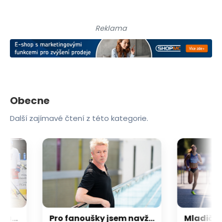
Reklama
Obecne
Další zajímavé čtení z této kategorie.
Finové vystavili osmnáctce stopku. Češi si semifinále Hlinka Gretzky Cupu nezahrají
Pro fanoušky jsem navždy Malíček. Hvězda Hry o trůny v exkluzivním rozhovoru