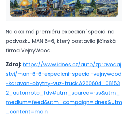
Na akci má premiéru expediční speciál na
podvozku MAN 6×6, který postavila jičínská
firma VejnyWood.
Zdroj:
https://www.idnes.cz/auto/zpravodaj
stvi/man-6-6-expedicni-special-vejnywood
-karavan-obytny-vuz-truck.A260604_08153
2_automoto_fdv#utm_source=rss&utm_
medium=feed&utm_campaign=idnes&utm
_content=main