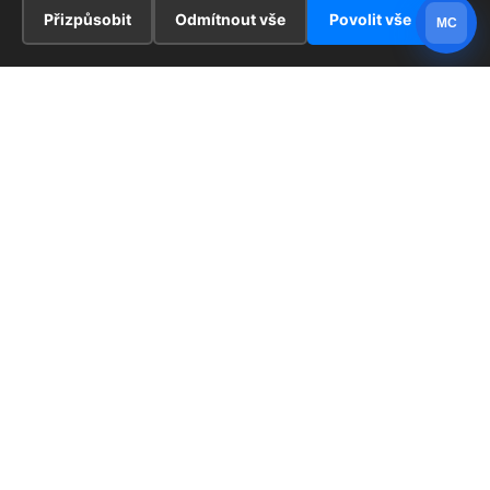
Přizpůsobit
Odmítnout vše
Povolit vše
MC
INFORMACE
Hlavní stránka !
ZAJÍMAVOSTI
Kontakt
Redaktoři