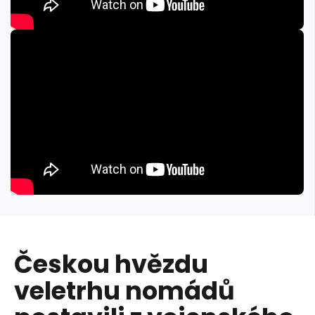
Českou hvězdu
veletrhu nomádů