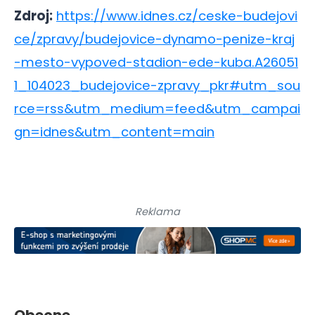
Zdroj:
https://www.idnes.cz/ceske-budejovi
ce/zpravy/budejovice-dynamo-penize-kraj
-mesto-vypoved-stadion-ede-kuba.A26051
1_104023_budejovice-zpravy_pkr#utm_sou
rce=rss&utm_medium=feed&utm_campai
gn=idnes&utm_content=main
Reklama
Obecne