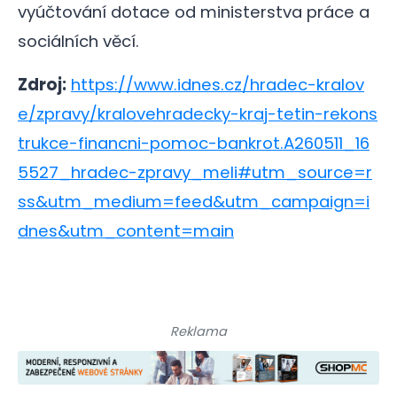
vyúčtování dotace od ministerstva práce a
sociálních věcí.
Zdroj:
https://www.idnes.cz/hradec-kralov
e/zpravy/kralovehradecky-kraj-tetin-rekons
trukce-financni-pomoc-bankrot.A260511_16
5527_hradec-zpravy_meli#utm_source=r
ss&utm_medium=feed&utm_campaign=i
dnes&utm_content=main
Reklama