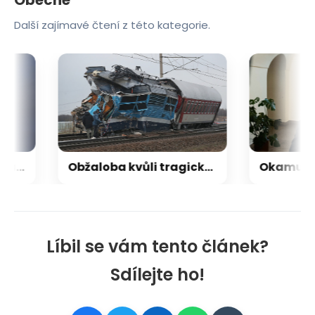
Další zajímavé čtení z této kategorie.
Samsung překvapil Prahu dronovou show. Proběhla na Vltavě
Obžaloba kvůli tragické nehodě na přejezdu. K soudu míří dva lidé a firma
Líbil se vám tento článek?
Sdílejte ho!