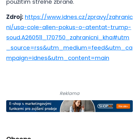
použitím střelné zbraně.
Zdroj:
https://www.idnes.cz/zpravy/zahranic
ni/usa-cole-allen-pokus-o-atentat-trump-
soud.A260511_170750_zahranicni_kha#utm
_source=rss&utm_medium=feed&utm_ca
mpaign=idnes&utm_content=main
Reklama
Obecne