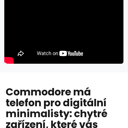
Commodore má
telefon pro digitální
minimalisty: chytré
zařízení, které vás