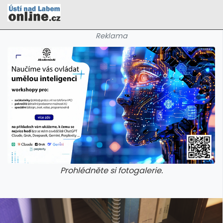
Reklama
Prohlédněte si fotogalerie.
galerie: cviky
galerie: cviky