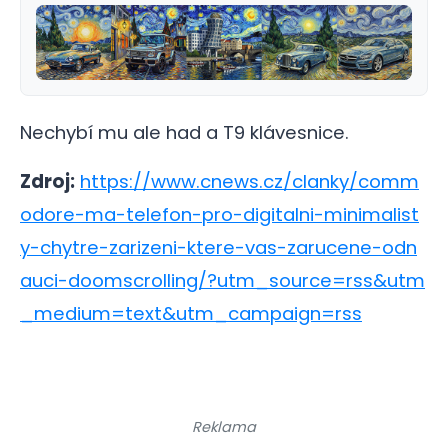
Nechybí mu ale had a T9 klávesnice.
Zdroj:
https://www.cnews.cz/clanky/comm
odore-ma-telefon-pro-digitalni-minimalist
y-chytre-zarizeni-ktere-vas-zarucene-odn
auci-doomscrolling/?utm_source=rss&utm
_medium=text&utm_campaign=rss
Reklama