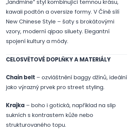
„landmine“ styl kombinující temnou krásu,
kawaii podtón a oversize formy. V Číně sílí
New Chinese Style – šaty s brokátovými
vzory, moderní qipao siluety. Elegantní
spojení kultury a módy.
CELOSVĚTOVÉ DOPLŇKY A MATERIÁLY
Chain belt
– ozvláštnění baggy džínů, ideální
jako výrazný prvek pro street styling.
Krajka
– boho i gotická, například na slip
sukních s kontrastem kůže nebo
strukturovaného topu.