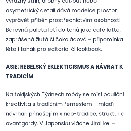
výrazný střih, drobný cut‑out nebo
asymetrický detail dává modelce prostor
vyprávět příběh prostřednictvím osobnosti.
Barevná paleta letí do tónů jako café latte,
zaprášená žlutá či čokoládová – připomínka
léta i tahák pro editorial či lookbook.
ASIE: REBELSKÝ EKLEKTICISMUS A NÁVRAT K
TRADICÍM
Na tokijských Týdnech módy se mísí pouliční
kreativita s tradičním řemeslem – mladí
návrháři přinášejí mix neo-tradice, struktur a
avantgardy. V Japonsku vládne Jirai‑kei –