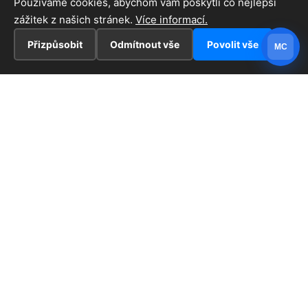
Používáme cookies, abychom vám poskytli co nejlepší
zážitek z našich stránek.
Více informací.
Přizpůsobit
Odmítnout vše
Povolit vše
MC
INFORMACE
Hlavní stránka !