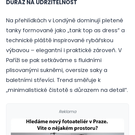
DŮRAZ NA UDRŽITELNOST
Na přehlídkách v Londýně dominují pletené
tanky formované jako „tank top as dress“ a
technické pláště inspirované rybářskou
výbavou – elegantní i praktické zároveň. V
Paříži se pak setkáváme s fluidními
plisovanými sukněmi, oversize saky a
baletními střevíci. Trend směřuje k
„minimalistické čistotě s důrazem na detail“.
Reklama