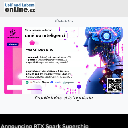
Reklama
Prohlédněte si fotogalerie.
galerie: cviky
galerie: cviky