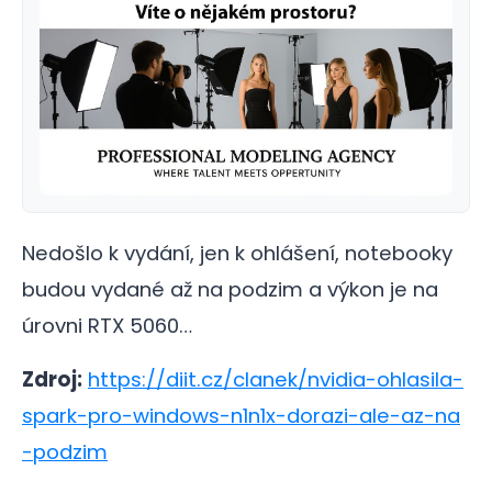
Nedošlo k vydání, jen k ohlášení, notebooky
budou vydané až na podzim a výkon je na
úrovni RTX 5060…
Zdroj:
https://diit.cz/clanek/nvidia-ohlasila-
spark-pro-windows-n1n1x-dorazi-ale-az-na
-podzim