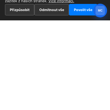
zážitek z našich stránek.
Více informací.
Přizpůsobit
Odmítnout vše
Povolit vše
MC
INFORMACE
Hlavní stránka !
ZAJÍMAVOSTI
Kontakt