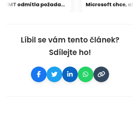
CXMT odmítla požadavky Applu, nenechá si diktovat ceny
Líbil se vám tento článek?
Sdílejte ho!