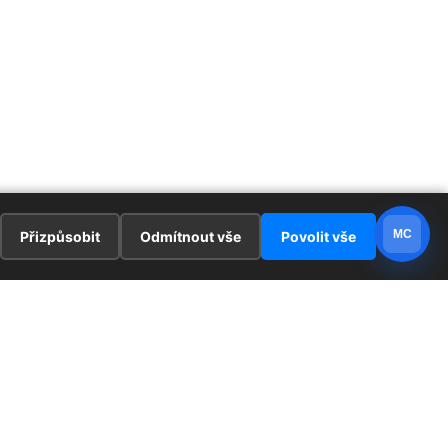
MC
Přizpůsobit
Odmítnout vše
Povolit vše
E
ZAJÍMAVOSTI
PRÁVNÍ UJEDNÁNÍ
ka !
Redaktoři
Ochrana osobních údajů