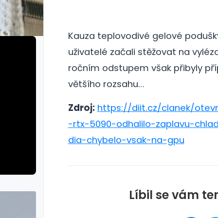
Kauza teplovodivé gelové podušky 
uživatelé začali stěžovat na vyléz
ročním odstupem však přibyly př
většího rozsahu…
Zdroj:
https://diit.cz/clanek/otev
-rtx-5090-odhalilo-zaplavu-chla
dia-chybelo-vsak-na-gpu
Líbil se vám te