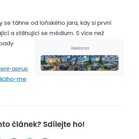
se táhne od loňského jara, kdy si první
ající a stěhující se médium.
S více než
ípady
Reklama
reni-aorus
diciho-me
nto článek? Sdílejte ho!