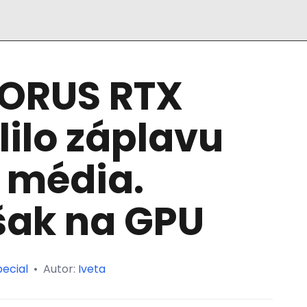
AORUS RTX
ilo záplavu
 média.
šak na GPU
ecial
•
Autor:
Iveta