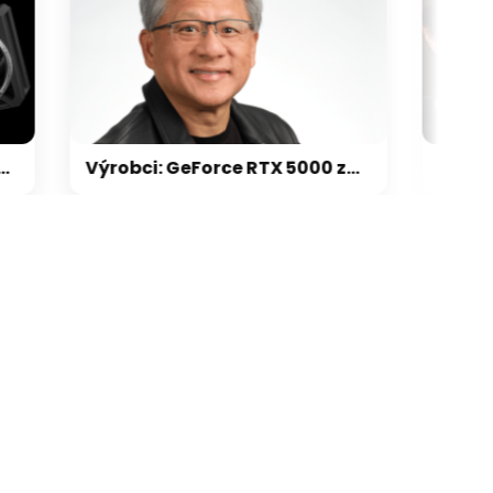
Výrobci: GeForce RTX 5000 zdraží o 20-30 %, zastavili jsme dodávky levných karet
galerie: cviky