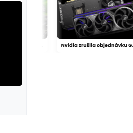
Zen 6 přinese 5 nových funkcí pro vyšší stabilitu výkonu, nejen herního
Nvidia zrušila objednávku GeForce RTX 5090 za $4600, Asus ji prý dodá za $5200
rie: cviky
galerie: cviky