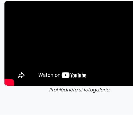
Přehřívající se M5 Max MacBook Pro trápí zaseklé klávesy, cena opravy je $895
Prohlédněte si fotogalerie.
galerie: cviky
gale