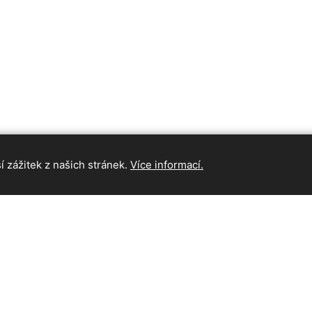
 zážitek z našich stránek.
Více informací.
INFORMAC
Hlavní strán