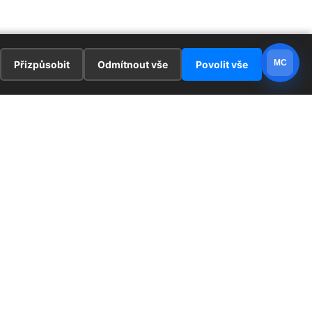
MC
Přizpůsobit
Odmítnout vše
Povolit vše
E
ZAJÍMAVOSTI
PRÁVNÍ UJEDNÁNÍ
ka !
Redaktoři
Ochrana osobních údajů
Cookies