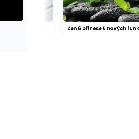
Přehřívající se M5 Max MacBook Pro trápí zaseklé klávesy, cena opravy je $895
Zen 6 přinese 5 nových funkc
rie: cviky
galerie: cviky