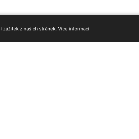
 zážitek z našich stránek.
Více informací.
INFORMAC
Hlavní strán
Kontakt