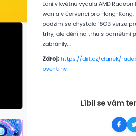
Loni v květnu vydala AMD Radeon 
wan a v červenci pro Hong-Kong.
podzim se chystala 16GB verze pr
trhy, ale dění na trhu s pamětmi
zabránily…
Zdroj:
https://diit.cz/clanek/ra
ove-trhy
Líbil se vám te