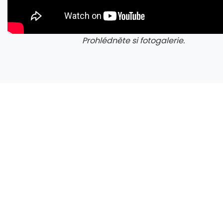
Prohlédněte si fotogalerie.
Microsoft chce, aby na Xbox Helix běhaly všechny hry, které kdy vyšly pro Xbox
galerie: cviky
gale