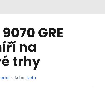
 9070 GRE
íří na
é trhy
ecial
•
Autor:
Iveta