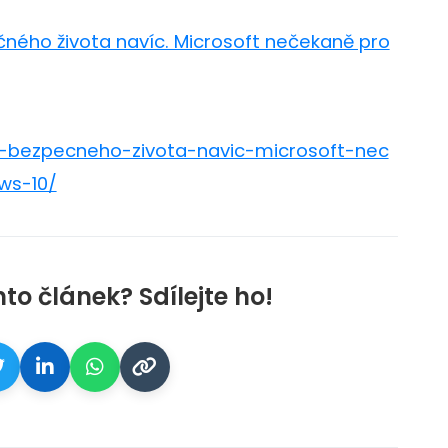
ného života navíc. Microsoft nečekaně pro
k-bezpecneho-zivota-navic-microsoft-nec
ws-10/
nto článek? Sdílejte ho!