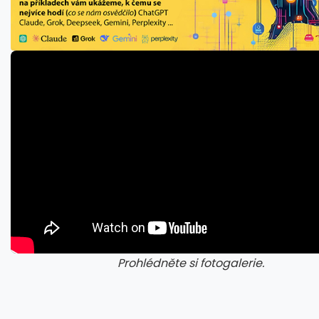
Prohlédněte si fotogalerie.
galerie: cviky
gale