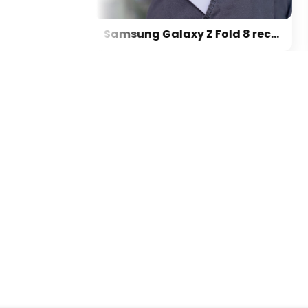
Nezvládáte aktuální vlnu veder? Vědci z Rakouska přišli s elegantním řešením chlazení vzduchu
Samsung Galaxy Z Fold 8 recenze: nový standard, nebo slepá kolej?