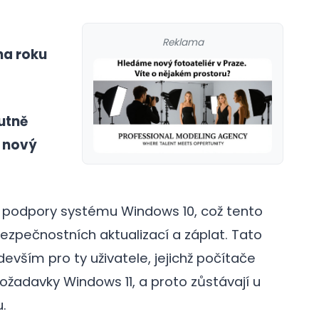
Reklama
na roku
nutně
t nový
áze podpory systému Windows 10, což tento
ezpečnostních aktualizací a záplat. Tato
evším pro ty uživatele, jejichž počítače
galerie: cviky
ožadavky Windows 11, a proto zůstávají u
.