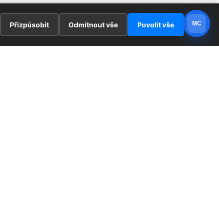
MC
Přizpůsobit
Odmítnout vše
Povolit vše
E
ZAJÍMAVOSTI
PRÁVNÍ UJEDNÁNÍ
ka !
Redaktoři
Ochrana osobních údajů
Cookies