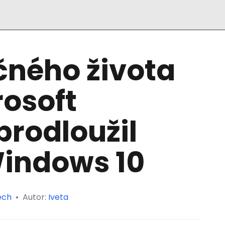
čného života
rosoft
rodloužil
indows 10
ech
•
Autor:
Iveta