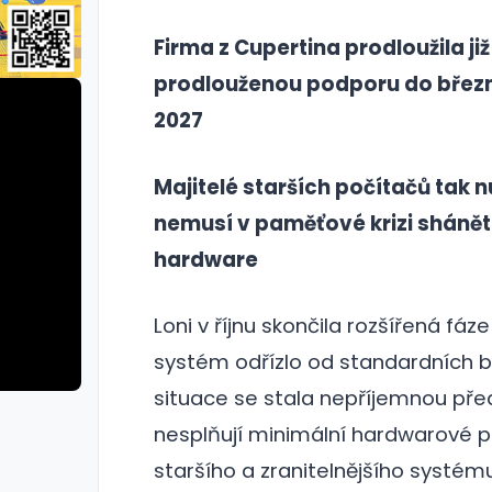
Firma z Cupertina prodloužila již
prodlouženou podporu do břez
2027
Majitelé starších počítačů tak 
nemusí v paměťové krizi sháně
hardware
Loni v říjnu skončila rozšířená f
systém odřízlo od standardních b
situace se stala nepříjemnou před
rie: cviky
galerie: cviky
nesplňují minimální hardwarové p
staršího a zranitelnějšího systému