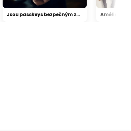
Jsou passkeys bezpečným způsobem přihlašování? Ano, ale rozhodně ne bez výhrad