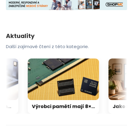
Aktuality
Další zajímavé čtení z této kategorie.
Nejen Čína: Díky boomu AI se mezi výrobci pamětí (opět) dostane jedno nečekané jméno
Výrobci pamětí mají 8× vyšší tržby než před rokem. Kdo má největší tržní podíl, a kolik trhu už zabrala Čína?