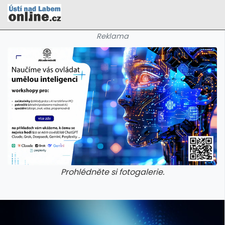
Reklama
Prohlédněte si fotogalerie.
galerie: cviky
galerie: cviky