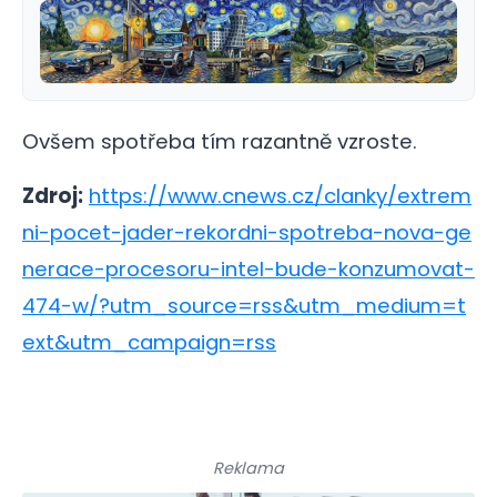
Ovšem spotřeba tím razantně vzroste.
Zdroj:
https://www.cnews.cz/clanky/extrem
ni-pocet-jader-rekordni-spotreba-nova-ge
nerace-procesoru-intel-bude-konzumovat-
474-w/?utm_source=rss&utm_medium=t
ext&utm_campaign=rss
Reklama