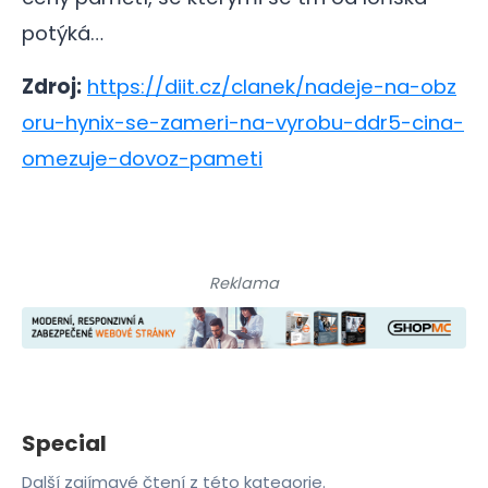
potýká…
Zdroj:
https://diit.cz/clanek/nadeje-na-obz
oru-hynix-se-zameri-na-vyrobu-ddr5-cina-
omezuje-dovoz-pameti
Reklama
Special
Další zajímavé čtení z této kategorie.