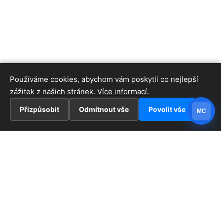
Používáme cookies, abychom vám poskytli co nejlepší
zážitek z našich stránek.
Více informací.
Přizpůsobit
Odmítnout vše
Povolit vše
MC