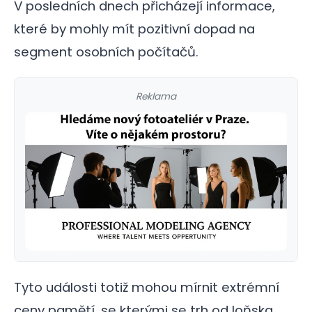
V posledních dnech přicházejí informace,
které by mohly mít pozitivní dopad na
segment osobních počítačů.
Reklama
Tyto události totiž mohou mírnit extrémní
ceny pamětí, se kterými se trh od loňska