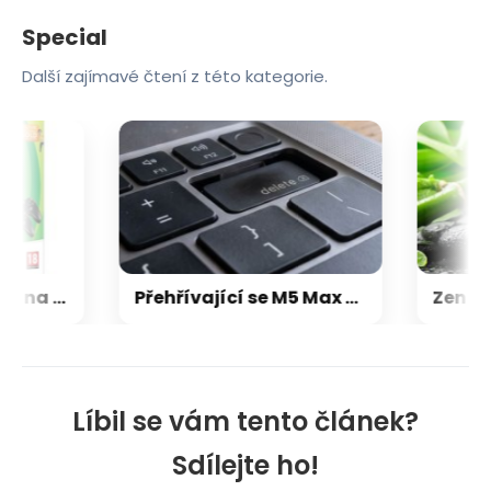
Special
Další zajímavé čtení z této kategorie.
Microsoft chce, aby na Xbox Helix běhaly všechny hry, které kdy vyšly pro Xbox
Přehřívající se M5 Max MacBook Pro trápí zaseklé klávesy, cena opravy je $895
Líbil se vám tento článek?
Sdílejte ho!