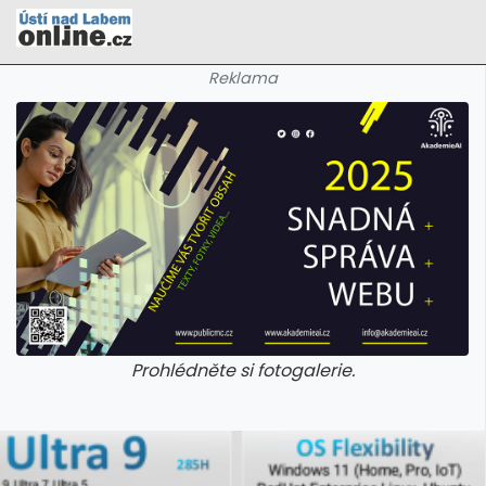
Reklama
Prohlédněte si fotogalerie.
galerie: cviky
galerie: cviky