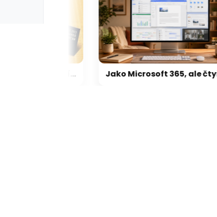
Výrobci pamětí mají 8× vyšší tržby než před rokem. Kdo má největší tržní podíl, a kolik trhu už zabrala Čína?
Jako Microsoft 365, ale čtyřikrát levnější a z Česka. IceWarp nabízí kancelářské balíky a cloud od 34 korun