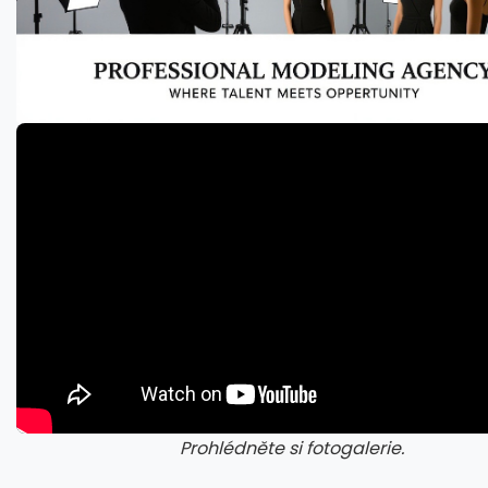
Prohlédněte si fotogalerie.
galerie: cviky
gale