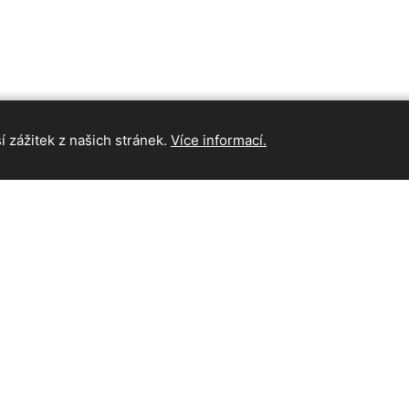
 zážitek z našich stránek.
Více informací.
INFORMAC
Hlavní strán
Kontakt