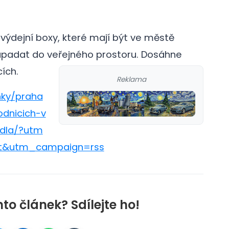
 výdejní boxy, které mají být ve městě
zapadat do veřejného prostoru.
Dosáhne
ích.
Reklama
nky/praha
odnicich-v
idla/?utm
t&utm_campaign=rss
nto článek? Sdílejte ho!