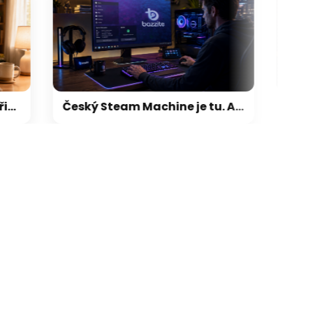
Český Steam Machine je tu. Alza začíná prodávat herní sestavy s Linuxem, který je skvělou náhradou za Windows