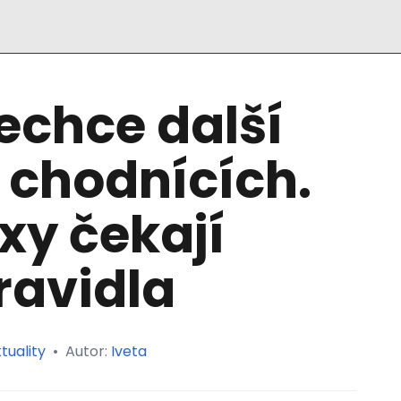
echce další
 chodnících.
xy čekají
ravidla
tuality
•
Autor:
Iveta